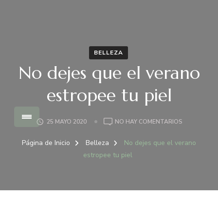
con los últimos tratamientos más profesionales.
BELLEZA
No dejes que el verano
estropee tu piel
EN
25 MAYO 2020
NO HAY COMENTARIOS
NO
DEJES
Página de Inicio
Belleza
No dejes que el verano
QUE
estropee tu piel
EL
VERANO
ESTROPEE
TU
PIEL